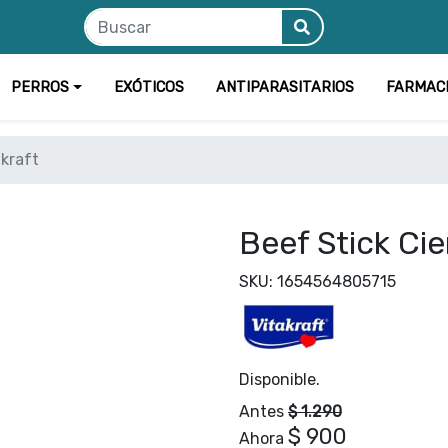
PERROS
EXÓTICOS
ANTIPARASITARIOS
FARMAC
akraft
Beef Stick Cie
SKU: 1654564805715
Disponible.
Antes
$ 1.290
$ 900
Ahora