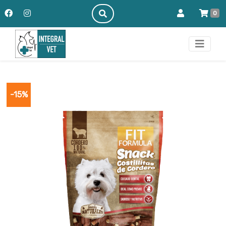
0
-15%