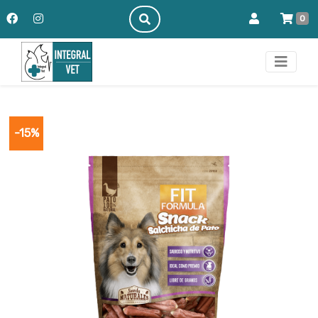
0
-15%