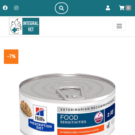
0
-7%