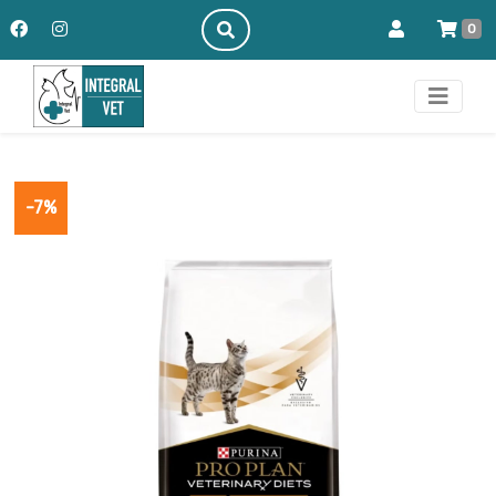
0
-7%