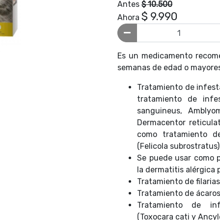
Antes
$ 10.500
$ 9.990
Ahora
Es un medicamento recome
semanas de edad o mayores;
Tratamiento de infesta
tratamiento de infe
sanguineus, Amblyom
Dermacentor reticulat
como tratamiento de
(Felicola subrostratus)
Se puede usar como p
la dermatitis alérgica 
Tratamiento de filarias
Tratamiento de ácaros 
Tratamiento de inf
(Toxocara cati y Ancy