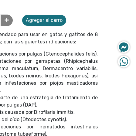
Agregar al carro
ndado para usar en gatos y gatitos de 8
 con las siguientes indicaciones:
ciones por pulgas (Ctenocephalides felis),
staciones por garrapatas (Rhipicephalus
ma maculatum, Dermacentro variabilis,
us, Ixodes ricinus, Ixodes hexagonus), así
 infestaciones por piojos masticadores
.
arte de una estrategia de tratamiento de
por pulgas (DAP).
is causada por Dirofilaria immitis.
del oído (Otodectes cynotis).
ecciones por nematodos intestinales
lostoma tubaeforme).