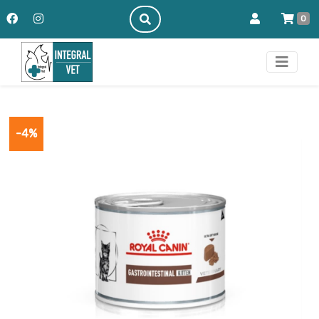
0
-4%