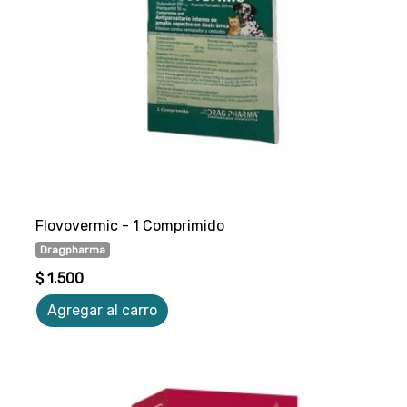
Flovovermic - 1 Comprimido
Dragpharma
$ 1.500
Agregar al carro