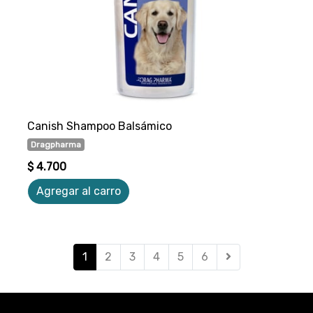
Canish Shampoo Balsámico
Dragpharma
$ 4.700
Agregar al carro
1
2
3
4
5
6